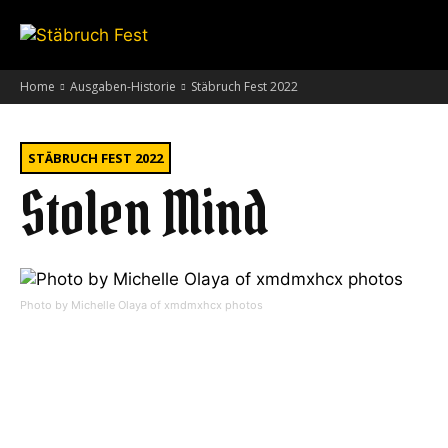
Home
Ausgaben-Historie
Stäbruch Fest 2022
STÄBRUCH FEST 2022
Stolen Mind
Photo by Michelle Olaya of xmdmxhcx photos
Wir freuen uns, dass
Stolen Mind
nach ihrem