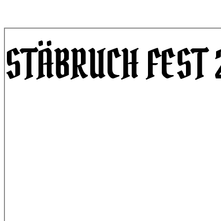
STÄBRUCH FEST 
Nach einem Jahr Pause kehrt das Stäbruch Fes
altehrwürdigen
Stattbahnhof Schweinfurt
.
Ort:
Stattbahnhof, Schweinfurt
Datum:
Samstag, 08. November 2025
Bands:
Risk It!, Ghetto Justice, Evenworse