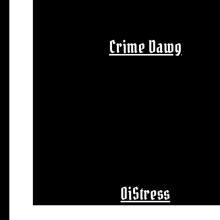
Crime Dawg
OiStress