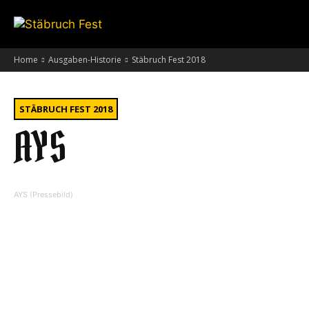
Home
Ausgaben-Historie
Stäbruch Fest 2018
STÄBRUCH FEST 2018
AYS
AYS (Pressebild)
AYS
, kurz für „Against Your Society“, ist eine
Hardcore-Band aus Wegberg, die seit ihrer
Mit