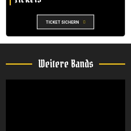
O
LA
DE
N
TICKET SICHERN
YouTu
be
immer
Weitere Bands
entsp
erren